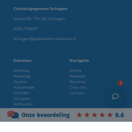
Contactgegevens Schagen
Noord 80, 1741 BG Schagen
0224-745657
schagen@goedvastmakelaars.nl
Diensten
Navigatie
Verkoop
Home
Aankoop
Aanbod
Taxatie
Reviews
1
Hypotheek
Over ons
Schilder
Contact
Stucador
Verhuizen
Bouwtechnische keuring
Werkgebied
Makelaar Schagen
Makelaar Alkmaar