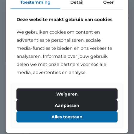
Toestemming
Detail
Over
Onze klanten
aan het woord
.
Deze website maakt gebruik van cookies
Lees hoe anderen onze aanpak hebben ervaren.
We gebruiken cookies om content en
advertenties te personaliseren, sociale
Over reviews
media-functies te bieden en ons verkeer te
analyseren. Informatie over jouw gebruik
delen we met onze partners voor sociale
10
media, advertenties en analyse.
Zeer snelle reacties en duidelijke kennis van
Weigeren
zaken. Er wordt direct antwoord gegeven op
vragen en er komen altijd goede adviezen. Ik
Aanpassen
ben uitstekend geholpen en de service is
professioneel en efficiënt. Daarnaast is de prijs
Alles toestaan
zeer acceptabel. Zeker een aanrader!
Arie Post
08-6-2026