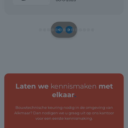
Laten we
kennismaken
met
elkaar
.
Bouwtechnische keuring nodig in de omgeving van
Alkmaar? Dan nodigen we u graag uit op ons kantoor
voor een eerste kennismaking.