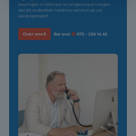
keuringen in Alkmaar en omgeving en zorgen
dat dit onderdeel naadloos aansluit op uw
aankooptraject.
Over ons
Bel ons!
072 - 220 14 62