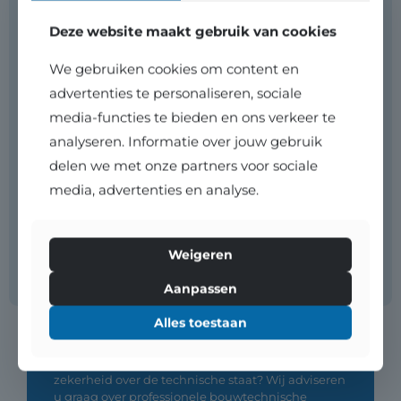
Deze website maakt gebruik van cookies
We gebruiken cookies om content en
advertenties te personaliseren, sociale
media-functies te bieden en ons verkeer te
analyseren. Informatie over jouw gebruik
delen we met onze partners voor sociale
Een logisch onderdeel
media, advertenties en analyse.
van uw aankoopstrategie
?
Een bouwtechnische keuring maakt onderdeel
Weigeren
uit van een doordachte aankoopstrategie. Wij
stemmen planning, ontbindende voorwaarden
Aanpassen
en rapportage zorgvuldig op elkaar af. Dankzij
korte lijnen verloopt dit proces efficiënt en zonder
Alles toestaan
onnodige vertraging.
Wilt u een woning aankopen met maximale
zekerheid over de technische staat? Wij adviseren
u graag over professionele bouwtechnische