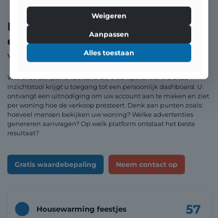
Weigeren
Publiceren op Funda is
Aanpassen
eenvoudig,
maar opvallen is een
Alles toestaan
vak
.
Wat onze aanpak onderscheidt, is transparantie. Via onze
inzichtstool krijgt u toegang tot een persoonlijk dashboard. U
ontvangt een uitnodiging om uw account aan te maken en ziet
per woning hoe de verkoop presteert. Denk aan punten zoals:
hoeveel mensen bekijken uw woning? Welke advertenties
genereren aanvragen? Op welk platform ontstaat het beste
resultaat?
Gratis waardebepaling
Neem contact op
57
Housewarming feestjes