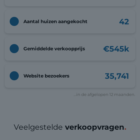
42
Aantal huizen aangekocht
€
545
k
Gemiddelde verkoopprijs
35,741
Website bezoekers
…in de afgelopen 12 maanden.
Veelgestelde
verkoopvragen
.