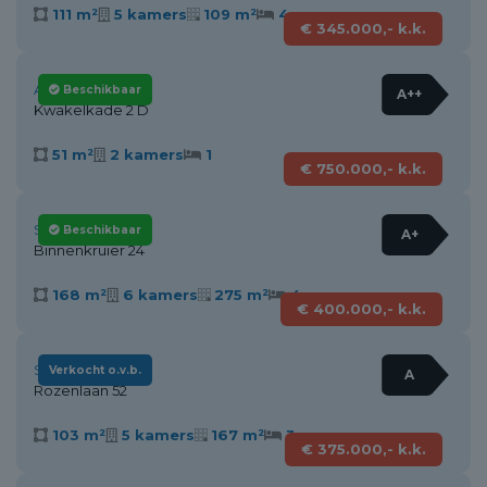
111 m²
5 kamers
109 m²
4
€ 345.000,- k.k.
Alkmaar
Beschikbaar
A++
Kwakelkade 2 D
51 m²
2 kamers
1
€ 750.000,- k.k.
Stompetoren
Beschikbaar
A+
Binnenkruier 24
168 m²
6 kamers
275 m²
4
€ 400.000,- k.k.
Schagen
Verkocht o.v.b.
A
Rozenlaan 52
103 m²
5 kamers
167 m²
3
€ 375.000,- k.k.