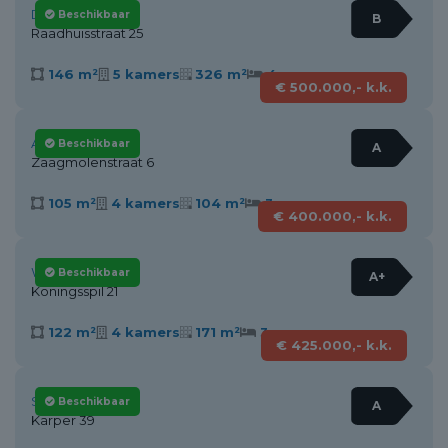
Dirkshorn
Beschikbaar
B
Raadhuisstraat 25
146 m²
5 kamers
326 m²
4
€ 500.000,- k.k.
Alkmaar
Beschikbaar
A
Zaagmolenstraat 6
105 m²
4 kamers
104 m²
3
€ 400.000,- k.k.
Wieringerwaard
Beschikbaar
A+
Koningsspil 21
122 m²
4 kamers
171 m²
3
€ 425.000,- k.k.
Schagen
Beschikbaar
A
Karper 39