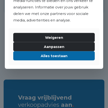
media-functies te bieden en ons verkeer te
100 m²
5 kamers
128 m²
4
analyseren. Informatie over jouw gebruik
delen we met onze partners voor sociale
media, advertenties en analyse.
Weigeren
«
1
2
»
Aanpassen
Alles toestaan
Vraag vrijblijvend
verkoopadvies
aan
.