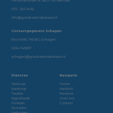
Pettemerstraat 14, 1823 CW Alkmaar
072 - 220 14 62
info@goedvastmakelaars.nl
Contactgegevens Schagen
Noord 80, 1741 BG Schagen
0224-745657
schagen@goedvastmakelaars.nl
Diensten
Navigatie
Verkoop
Home
Aankoop
Aanbod
Taxatie
Reviews
Hypotheek
Over ons
Schilder
Contact
Stucador
Verhuizen