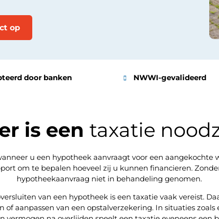
ct op
teerd door banken
NWWI-gevalideerd
r is een
taxatie noodz
t wanneer u een hypotheek aanvraagt voor een aangekochte 
apport om te bepalen hoeveel zij u kunnen financieren. Zonde
hypotheekaanvraag niet in behandeling genomen.
versluiten van een hypotheek is een taxatie vaak vereist. D
en of aanpassen van een opstalverzekering. In situaties zoals
an vermogen na overlijden speelt een taxatie eveneens een be