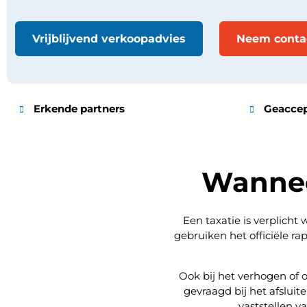
Vrijblijvend verkoopadvies
Neem conta
Erkende partners
Geaccep
Wannee
Een taxatie is verplich
gebruiken het officiële r
Ook bij het verhogen of o
gevraagd bij het afsluit
vaststellen v