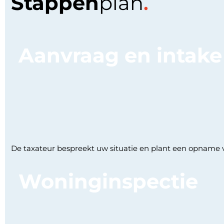
Stappen
plan
.
Aanvraag en intake
De taxateur bespreekt uw situatie en plant een opname v
Woninginspectie