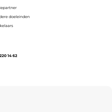
iepartner
ndere doeleinden
kelaars
220 14 62