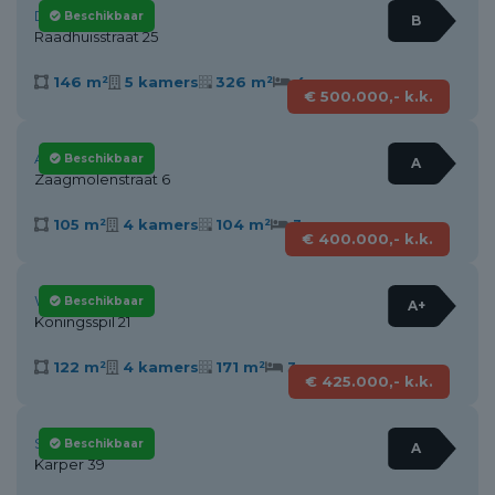
Dirkshorn
Beschikbaar
B
Raadhuisstraat 25
146 m²
5 kamers
326 m²
4
€ 500.000,- k.k.
Alkmaar
Beschikbaar
A
Zaagmolenstraat 6
105 m²
4 kamers
104 m²
3
€ 400.000,- k.k.
Wieringerwaard
Beschikbaar
A+
Koningsspil 21
122 m²
4 kamers
171 m²
3
€ 425.000,- k.k.
Schagen
Beschikbaar
A
Karper 39