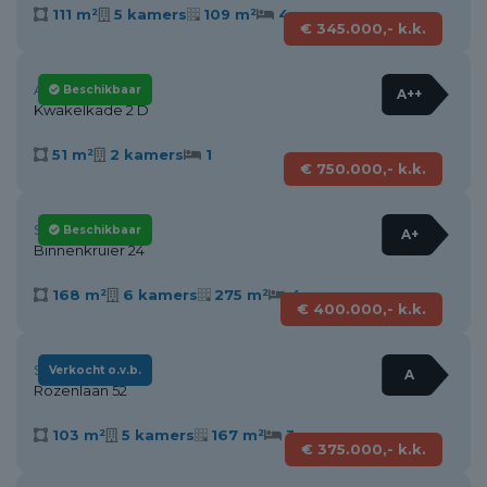
111 m²
5 kamers
109 m²
4
€ 345.000,- k.k.
Alkmaar
Beschikbaar
A++
Kwakelkade 2 D
51 m²
2 kamers
1
€ 750.000,- k.k.
Stompetoren
Beschikbaar
A+
Binnenkruier 24
168 m²
6 kamers
275 m²
4
€ 400.000,- k.k.
Schagen
Verkocht o.v.b.
A
Rozenlaan 52
103 m²
5 kamers
167 m²
3
€ 375.000,- k.k.