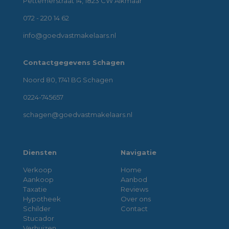
Pettemerstraat 14, 1823 CW Alkmaar
072 - 220 14 62
info@goedvastmakelaars.nl
Contactgegevens Schagen
Noord 80, 1741 BG Schagen
0224-745657
schagen@goedvastmakelaars.nl
Diensten
Navigatie
Verkoop
Home
Aankoop
Aanbod
Taxatie
Reviews
Hypotheek
Over ons
Schilder
Contact
Stucador
Verhuizen