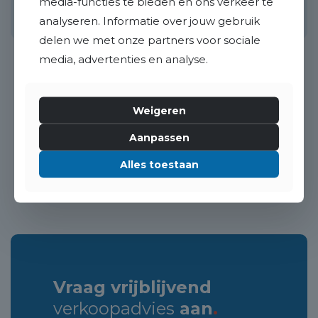
media-functies te bieden en ons verkeer te
100 m²
5 kamers
128 m²
4
analyseren. Informatie over jouw gebruik
delen we met onze partners voor sociale
media, advertenties en analyse.
Weigeren
«
1
2
»
Aanpassen
Alles toestaan
Vraag vrijblijvend
verkoopadvies
aan
.