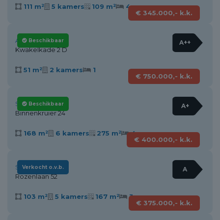
111 m²
5 kamers
109 m²
4
€ 345.000,- k.k.
Alkmaar
Beschikbaar
A++
Kwakelkade 2 D
51 m²
2 kamers
1
€ 750.000,- k.k.
Stompetoren
Beschikbaar
A+
Binnenkruier 24
168 m²
6 kamers
275 m²
4
€ 400.000,- k.k.
Schagen
Verkocht o.v.b.
A
Rozenlaan 52
103 m²
5 kamers
167 m²
3
€ 375.000,- k.k.