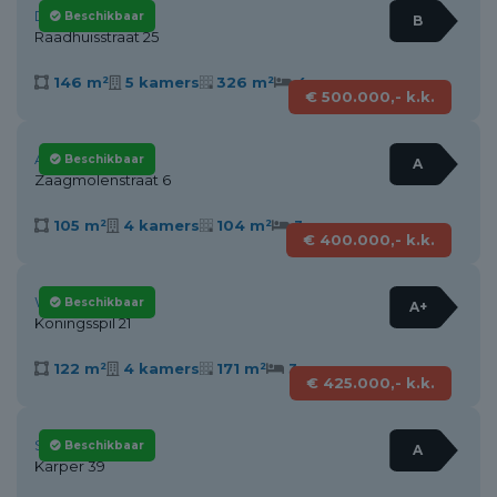
Dirkshorn
Beschikbaar
B
Raadhuisstraat 25
146 m²
5 kamers
326 m²
4
€ 500.000,- k.k.
Alkmaar
Beschikbaar
A
Zaagmolenstraat 6
105 m²
4 kamers
104 m²
3
€ 400.000,- k.k.
Wieringerwaard
Beschikbaar
A+
Koningsspil 21
122 m²
4 kamers
171 m²
3
€ 425.000,- k.k.
Schagen
Beschikbaar
A
Karper 39