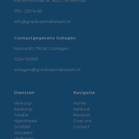
Pettemerstraat 14, 1823 CW Alkmaar
072 - 220 14 62
info@goedvastmakelaars.nl
Contactgegevens Schagen
Noord 80, 1741 BG Schagen
0224-745657
schagen@goedvastmakelaars.nl
Diensten
Navigatie
Verkoop
Home
Aankoop
Aanbod
Taxatie
Reviews
Hypotheek
Over ons
Schilder
Contact
Stucador
Verhuizen