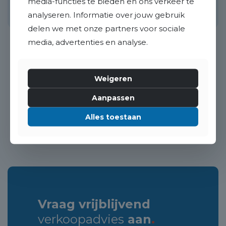
media-functies te bieden en ons verkeer te
100 m²
5 kamers
128 m²
4
analyseren. Informatie over jouw gebruik
delen we met onze partners voor sociale
media, advertenties en analyse.
Weigeren
«
1
2
»
Aanpassen
Alles toestaan
Vraag vrijblijvend
verkoopadvies
aan
.