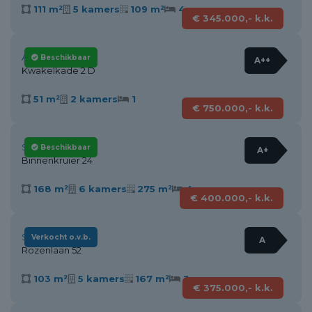
111 m²
5 kamers
109 m²
4
€ 345.000,- k.k.
Alkmaar
Beschikbaar
A++
Kwakelkade 2 D
51 m²
2 kamers
1
€ 750.000,- k.k.
Stompetoren
Beschikbaar
A+
Binnenkruier 24
168 m²
6 kamers
275 m²
4
€ 400.000,- k.k.
Schagen
Verkocht o.v.b.
A
Rozenlaan 52
103 m²
5 kamers
167 m²
3
€ 375.000,- k.k.