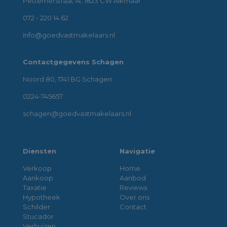
Pettemerstraat 14, 1823 CW Alkmaar
072 - 220 14 62
info@goedvastmakelaars.nl
Contactgegevens Schagen
Noord 80, 1741 BG Schagen
0224-745657
schagen@goedvastmakelaars.nl
Diensten
Navigatie
Verkoop
Home
Aankoop
Aanbod
Taxatie
Reviews
Hypotheek
Over ons
Schilder
Contact
Stucador
Verhuizen