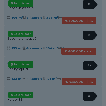
Dirkshorn
Beschikbaar
B
Raadhuisstraat 25
146 m²
5 kamers
326 m²
4
€ 500.000,- k.k.
Alkmaar
Beschikbaar
A
Zaagmolenstraat 6
105 m²
4 kamers
104 m²
3
€ 400.000,- k.k.
Wieringerwaard
Beschikbaar
A+
Koningsspil 21
122 m²
4 kamers
171 m²
3
€ 425.000,- k.k.
Schagen
Beschikbaar
A
Karper 39