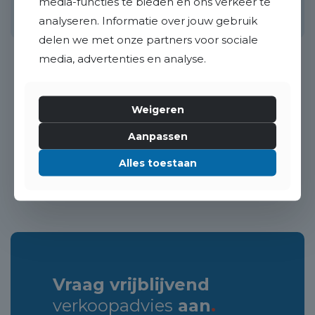
media-functies te bieden en ons verkeer te
100 m²
5 kamers
128 m²
4
analyseren. Informatie over jouw gebruik
delen we met onze partners voor sociale
media, advertenties en analyse.
Weigeren
«
1
2
»
Aanpassen
Alles toestaan
Vraag vrijblijvend
verkoopadvies
aan
.